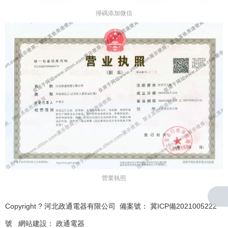
掃碼添加微信
營業執照
Copyright ? 河北政通電器有限公司 備案號：
冀ICP備2021005222
號
網站建設：
政通電器