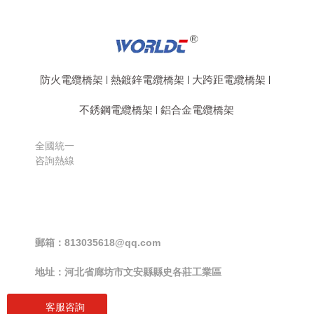
防火電纜橋架
熱鍍鋅電纜橋架
大跨距電纜橋架
|
|
|
不銹鋼電纜橋架
鋁合金電纜橋架
|
全國統一
咨詢熱線
151-3366-2111
郵箱：813035618@qq.com
地址：河北省廊坊市文安縣縣史各莊工業區
客服咨詢