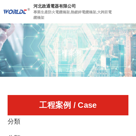
河北政通電器有限公司
專業生產防火電纜橋架,熱鍍鋅電纜橋架,大跨距電
纜橋架
工程案例
/
首頁
工程案例
工程案例 / Case
分類