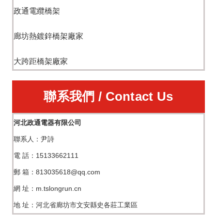
政通電纜橋架
廊坊熱鍍鋅橋架廠家
大跨距橋架廠家
聯系我們 / Contact Us
河北政通電器有限公司
聯系人：尹詩
電 話：15133662111
郵 箱：813035618@qq.com
網 址：m.tslongrun.cn
地 址：河北省廊坊市文安縣史各莊工業區