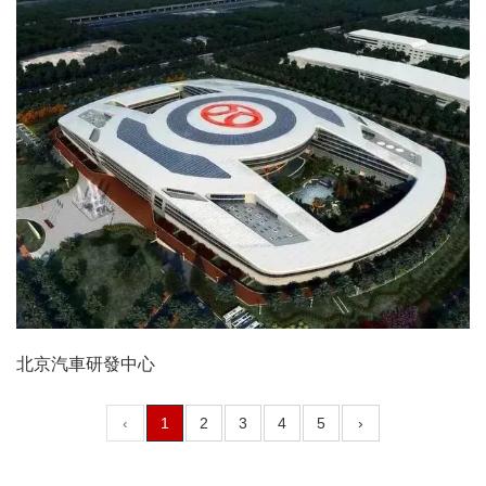
北京汽車研發中心
‹
1
2
3
4
5
›