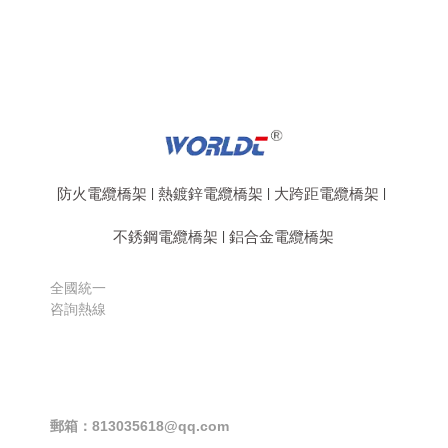
防火電纜橋架
熱鍍鋅電纜橋架
大跨距電纜橋架
|
|
|
不銹鋼電纜橋架
鋁合金電纜橋架
|
全國統一
咨詢熱線
151-3366-2111
郵箱：813035618@qq.com